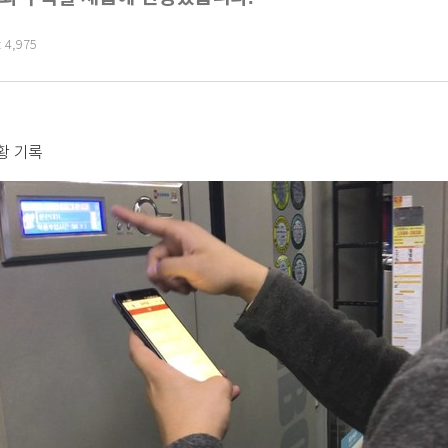
 4,975
황 기록