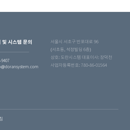
 및 시스템 문의
서울시 서초구 반포대로 96
(서초동, 석정빌딩 6층)
상호: 도란시스템 대표이사: 장덕천
-9407
사업자등록번호: 780-86-01564
p@doransystem.com
침