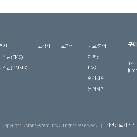
구매
루션
고객사
요금안내
자료/문의
스템(FMS)
자료실
1533
스템(CMMS)
FAQ
jum
원격지원
문의하기
 Copyright Doransystem Inc. All rights reserved.
개인정보처리방