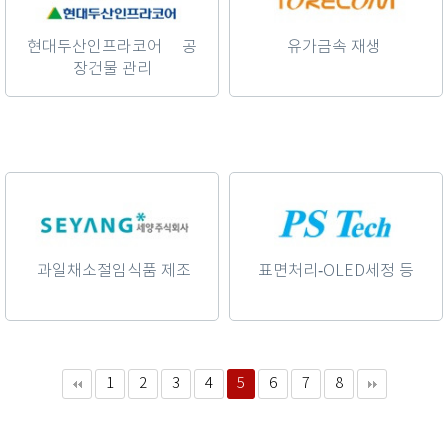
현대두산인프라코어 공
유가금속 재생
장건물 관리
과일채소절임식품 제조
표면처리-OLED세정 등
1
2
3
4
5
6
7
8