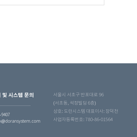
 및 시스템 문의
서울시 서초구 반포대로 96
(서초동, 석정빌딩 6층)
상호: 도란시스템 대표이사: 장덕천
-9407
사업자등록번호: 780-86-01564
p@doransystem.com