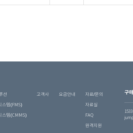
구매
루션
고객사
요금안내
자료/문의
스템(FMS)
자료실
1533
스템(CMMS)
FAQ
jum
원격지원